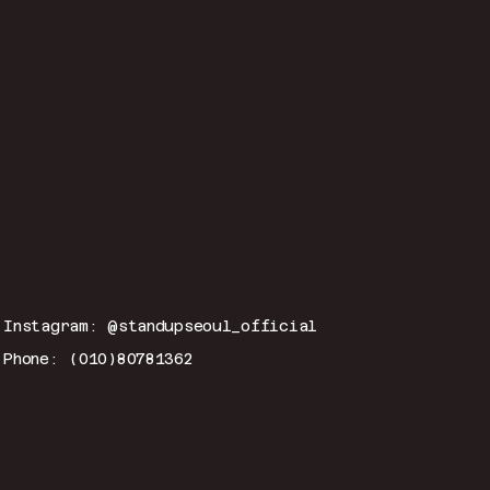
연락처
이메일:
hitmeup@standup-seoul.com
Instagram: @standupseoul_official
Phone: (010)80781362