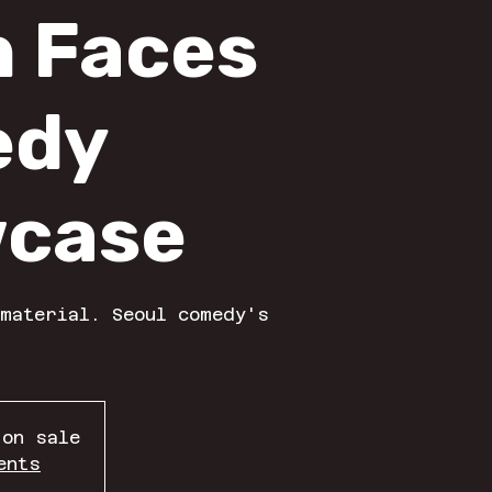
h Faces
edy
case
material. Seoul comedy's
 on sale
ents