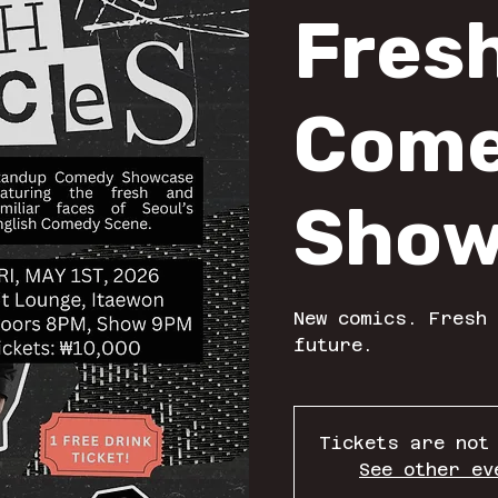
Fres
Com
Show
New comics. Fresh 
future.
Tickets are not
See other ev