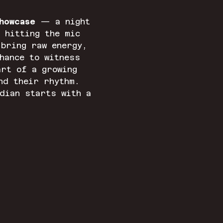
howcase
 — a night 
 hitting the mic 
 bring raw energy, 
hance to witness 
art of a growing 
nd their rhythm. 
dian starts with a 