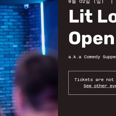
8월 02일 (일)
  |
Lit 
Open
a.k.a Comedy Suppe
Tickets are not
See other ev