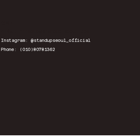
연락처
이메일:
hitmeup@standup-seoul.com
Instagram: @standupseoul_official
Phone: (010)80781362