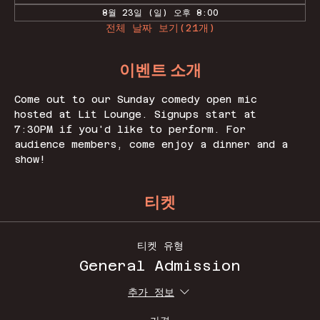
8월 23일 (일) 오후 8:00
전체 날짜 보기(21개)
이벤트 소개
Come out to our Sunday comedy open mic 
hosted at Lit Lounge. Signups start at 
7:30PM if you'd like to perform. For 
audience members, come enjoy a dinner and a 
show! 
티켓
티켓 유형
General Admission
추가 정보