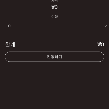
가격
₩0
수량
합계
₩0
진행하기