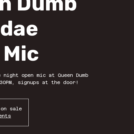
n Dumb
dae
 Mic
 night open mic at Queen Dumb
30PM, signups at the door!
 on sale
ents