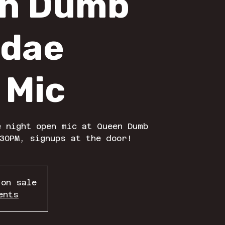
n Dumb
dae
 Mic
 night open mic at Queen Dumb
30PM, signups at the door!
 on sale
ents