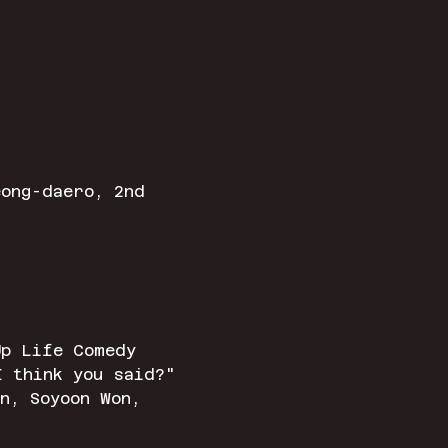
eong-daero, 2nd
Up Life Comedy 
I think you said?" 
n, Soyoon Won, 