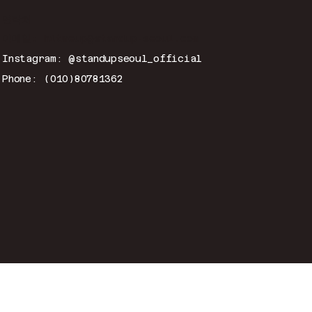
연락처
이메일:
hitmeup@standup-seoul.com
Instagram: @standupseoul_official
Phone: (010)80781362