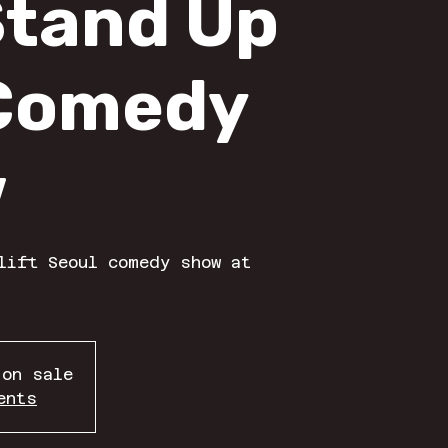
Stand Up
 Comedy
w
lift Seoul comedy show at
 on sale
ents