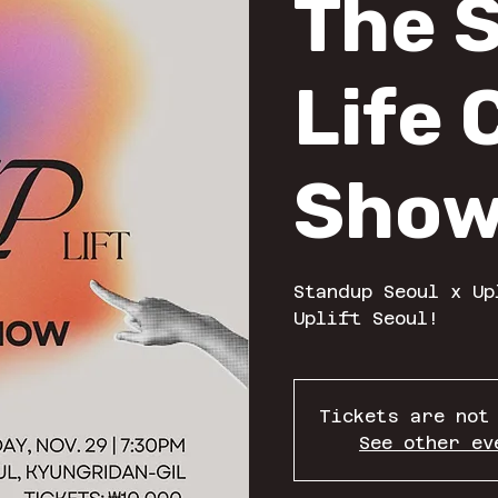
The 
Life
Sho
Standup Seoul x Up
Uplift Seoul!
Tickets are not
See other ev