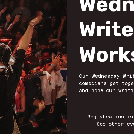
Wedn
Write
Work
Our Wednesday Wri
comedians get toge
and hone our writi
Registration is
See other ev