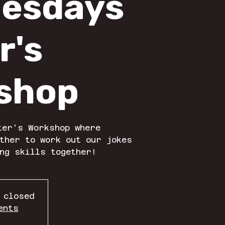
esdays
r's
shop
ter's Workshop where
ther to work out our jokes
ng skills together!
 closed
ents