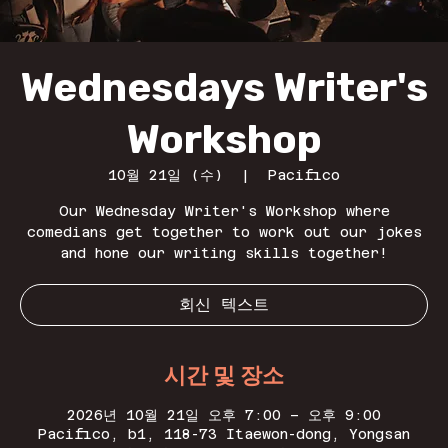
Wednesdays Writer's
Workshop
10월 21일 (수)
  |  
Pacifico
Our Wednesday Writer's Workshop where
comedians get together to work out our jokes
and hone our writing skills together!
회신 텍스트
시간 및 장소
2026년 10월 21일 오후 7:00 – 오후 9:00
Pacifico, b1, 118-73 Itaewon-dong, Yongsan