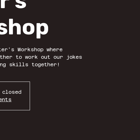
r's
shop
ter's Workshop where
ther to work out our jokes
ng skills together!
 closed
ents