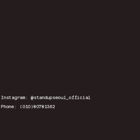
연락처
이메일:
hitmeup@standup-seoul.com
Instagram: @standupseoul_official
Phone: (010)80781362