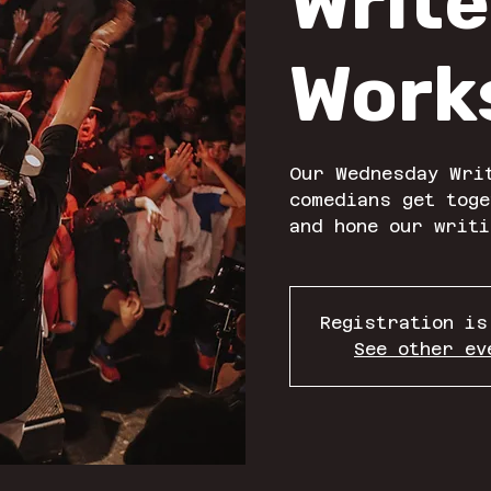
Write
Work
Our Wednesday Wri
comedians get toge
and hone our writi
Registration is
See other ev